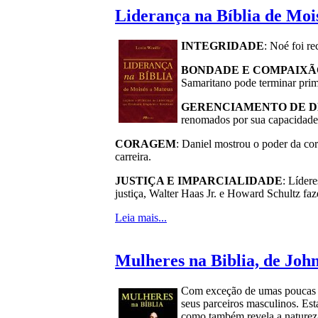
Liderança na Bíblia de Moi
INTEGRIDADE
: Noé foi re
BONDADE E COMPAIXÃ
Samaritano pode terminar prim
GERENCIAMENTO DE 
renomados por sua capacidade 
CORAGEM
: Daniel mostrou o poder da co
carreira.
JUSTIÇA E IMPARCIALIDADE
: Líder
justiça, Walter Haas Jr. e Howard Schultz f
Leia mais...
Mulheres na Biblia, de Joh
Com exceção de umas poucas m
seus parceiros masculinos. Est
como também revela a natureza 