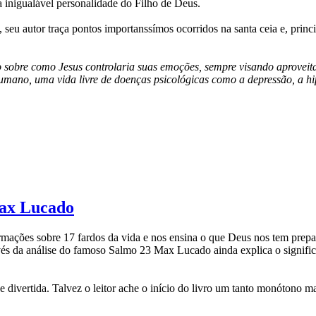
a inigualável personalidade do Filho de Deus.
 seu autor traça pontos importanssímos ocorridos na santa ceia e, prin
to sobre como Jesus controlaria suas emoções, sempre visando aproveit
umano, uma vida livre de doenças psicológicas como a depressão, a hi
Max Lucado
rmações sobre 17 fardos da vida e nos ensina o que Deus nos tem prepa
és da análise do famoso Salmo 23 Max Lucado ainda explica o signifi
l e divertida. Talvez o leitor ache o início do livro um tanto monótono