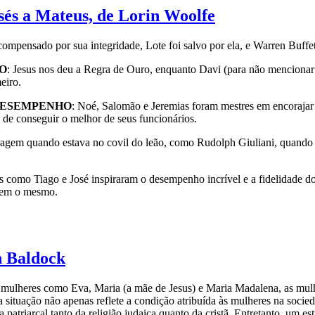
sés a Mateus, de Lorin Woolfe
compensado por sua integridade, Lote foi salvo por ela, e Warren Buffet
O
: Jesus nos deu a Regra de Ouro, enquanto Davi (para não mencion
eiro.
DESEMPENHO
: Noé, Salomão e Jeremias foram mestres em encorajar 
de conseguir o melhor de seus funcionários.
ragem quando estava no covil do leão, como Rudolph Giuliani, quando 
es como Tiago e José inspiraram o desempenho incrível e a fidelidade 
azem o mesmo.
n Baldock
ulheres como Eva, Maria (a mãe de Jesus) e Maria Madalena, as mulhe
a situação não apenas reflete a condição atribuída às mulheres na socied
patriarcal tanto da religião judaica quanto da cristã. Entretanto, um es