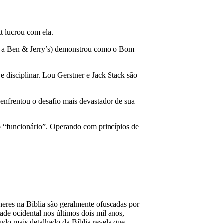
t lucrou com ela.
ar a Ben & Jerry’s) demonstrou como o Bom
e disciplinar. Lou Gerstner e Jack Stack são
enfrentou o desafio mais devastador de sua
do “funcionário”. Operando com princípios de
res na Bíblia são geralmente ofuscadas por
ade ocidental nos últimos dois mil anos,
tudo mais detalhado da Bíblia revela que