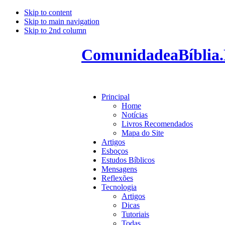
Skip to content
Skip to main navigation
Skip to 2nd column
ComunidadeaBíblia.
Principal
Home
Notícias
Livros Recomendados
Mapa do Site
Artigos
Esboços
Estudos Bíblicos
Mensagens
Reflexões
Tecnologia
Artigos
Dicas
Tutoriais
Todas