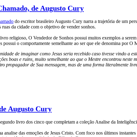
Chamado, de Augusto Cury
hamado
do escritor brasileiro Augusto Cury narra a trajetória de um p
s ruas da cidade com o objetivo de vender sonhos.
 livro religioso, O Vendedor de Sonhos possui muitos exemplos a sere
s possui o comportamente semelhante ao ser que ele denomina por O Me
unidade de imaginar como Jesus seria recebido caso tivesse vindo a e
ões boas e ruins, muito semelhante ao que o Mestre encontrou neste m
iro propagador de Sua mensagem, mas de uma forma literalmente livre 
 de Augusto Cury
segundo livro dos cinco que completam a coleção Analise da Inteligênc
a analise das emoções de Jesus Cristo. Com foco nos últimos instantes 