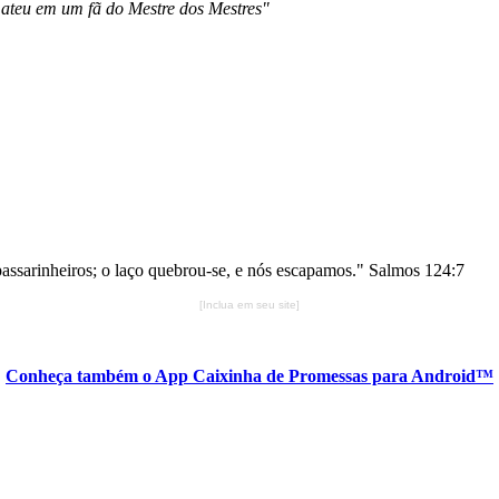
 ateu em um fã do Mestre dos Mestres"
ssarinheiros; o laço quebrou-se, e nós escapamos." Salmos 124:7
[Inclua em seu site]
Conheça também o App Caixinha de Promessas para Android™