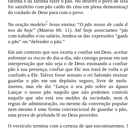
farinha e da farinha fazer o pão. No deserto o povo de Isra
foi satisfeito com pão caído do céus em plena demonstraç
do cuidado de Deus para com o povo.
7
Na oração modelo
Jesus ensina: “
O pão nosso de cada d
nos da hoje
” (Mateus 06: 11). Até hoje associamos “pã
com trabalho e\ou salário, lembra-se das expressões “ganh
o pão” ou “defender o pão.”
Em um contexto que nos exorta a confiar em Deus, aceitar
enfrentar os riscos do dia-a-dia, não consigo pensar em out
interpretação que não seja o de Deus ensinando a confiar
pão à sua presença, confiar que Ele nos trará de volta o p
confiado a Ele. Talvez fosse sensato o rei Salomão ensinar
guardar o pão em um depósito seguro, livre de mofo
insetos, mas ele diz “
Lança o seu pão sobre as águas
Lançar o nosso pão naquilo que não podemos controla
naquilo que não está nos moldes da sociedade, nem d
regras de administração, ou mesmo da convenção popular
nem mesmo é uma forma convencional de guardar o pão,
uma prova de profunda fé no Deus provedor.
O versículo termina com a certeza de que encontraremos. 