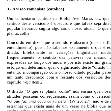
3 - A visão romanista (católica)
Um comentário contido na Bíblia Ave Maria, diz que
sentido deste versículo é obscuro e que talvez seja dita
popular hebraico sugira algo como nosso atual: “O que 
planta, colhe.”
Concordo em dizer que o sentido é obscuro (ou de difíc
entendimento), pois não sabemos exatamente o que é es
ditado. Infelizmente as variações linguísticas mud
frequentemente o sentido das palavras ou mesmo 
expressões ao longo dos anos, e por isto existe um gran
esforço em determinar qual o significado deste “ditado”, 
entanto, a comparação com o nosso ditado popular pare
um tanto desconexo com o restante dos versículos des
capítulo.
veja item 2
.
O ditado “O que se planta, colhe” nos ensina que noss
atitudes possuem consequências, assim como o versícul
“O que faz uma cova cairá nela”
(Pv 26: 27), não é de 
estranhar que exista mais de um verso na bíblia que n