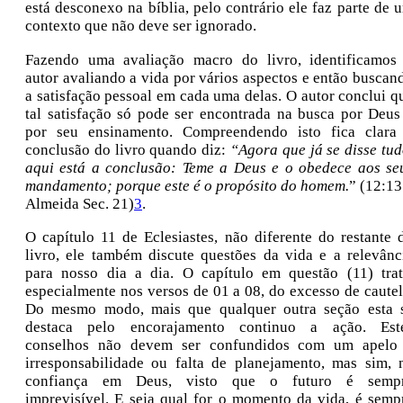
está desconexo na bíblia, pelo contrário ele faz parte de 
contexto que não deve ser ignorado.
Fazendo uma avaliação macro do livro, identificamos
autor avaliando a vida por vários aspectos e então buscan
a satisfação pessoal em cada uma delas. O autor conclui q
tal satisfação só pode ser encontrada na busca por Deus
por seu ensinamento. Compreendendo isto fica clara
conclusão do livro quando diz:
“Agora que já se disse tud
aqui está a conclusão: Teme a Deus e o obedece aos se
mandamento; porque este é o propósito do homem.
” (12:13
Almeida Sec. 21)
3
.
O capítulo 11 de Eclesiastes, não diferente do restante 
livro, ele também discute questões da vida e a relevânc
para nosso dia a dia. O capítulo em questão (11) trat
especialmente nos versos de 01 a 08, do excesso de cautel
Do mesmo modo, mais que qualquer outra seção esta 
destaca pelo encorajamento continuo a ação. Est
conselhos não devem ser confundidos com um apelo
irresponsabilidade ou falta de planejamento, mas sim, 
confiança em Deus, visto que o futuro é semp
imprevisível. E seja qual for o momento da vida, é semp