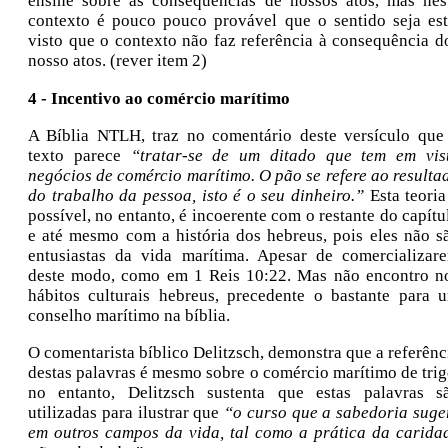
ensine sobre as consequências de nossos atos, mas nes
contexto é pouco pouco provável que o sentido seja est
visto que o contexto não faz referência à consequência d
nosso atos. (rever item 2)
4 - Incentivo ao comércio marítimo
A Bíblia NTLH, traz no comentário deste versículo que
texto parece
“tratar-se de um ditado que tem em vis
negócios de comércio marítimo. O pão se refere ao resulta
do trabalho da pessoa, isto é o seu dinheiro.”
Esta teoria
possível, no entanto, é incoerente com o restante do capítu
e até mesmo com a história dos hebreus, pois eles não s
entusiastas da vida marítima. Apesar de comercializar
deste modo, como em 1 Reis 10:22. Mas não encontro n
hábitos culturais hebreus, precedente o bastante para 
conselho marítimo na bíblia.
O comentarista bíblico Delitzsch, demonstra que a referênc
destas palavras é mesmo sobre o comércio marítimo de trig
no entanto, Delitzsch sustenta que estas palavras s
utilizadas para ilustrar que
“o curso que a sabedoria suge
em outros campos da vida, tal como a prática da carida