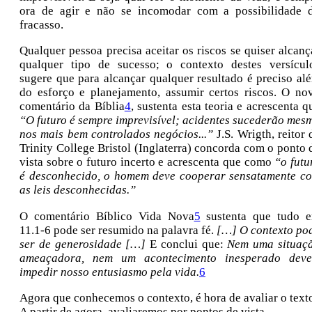
ora de agir e não se incomodar com a possibilidade 
fracasso.
Qualquer pessoa precisa aceitar os riscos se quiser alcanç
qualquer tipo de sucesso; o contexto destes versícul
sugere que para alcançar qualquer resultado é preciso al
do esforço e planejamento, assumir certos riscos. O no
comentário da Bíblia
4
, sustenta esta teoria e acrescenta q
“O futuro é sempre imprevisível; acidentes sucederão mes
nos mais bem controlados negócios...”
J.S. Wrigth, reitor 
Trinity College Bristol (Inglaterra) concorda com o ponto 
vista sobre o futuro incerto e acrescenta que como
“o futu
é desconhecido, o homem deve cooperar sensatamente c
as leis desconhecidas.”
O comentário Bíblico Vida Nova
5
sustenta que tudo 
11.1-6 pode ser resumido na palavra fé.
[…] O contexto po
ser de generosidade […]
E conclui que:
Nem uma situaç
ameaçadora, nem um acontecimento inesperado dev
impedir nosso entusiasmo pela vida.
6
Agora que conhecemos o contexto, é hora de avaliar o text
A partir de agora, avaliaremos por pontos de vista.