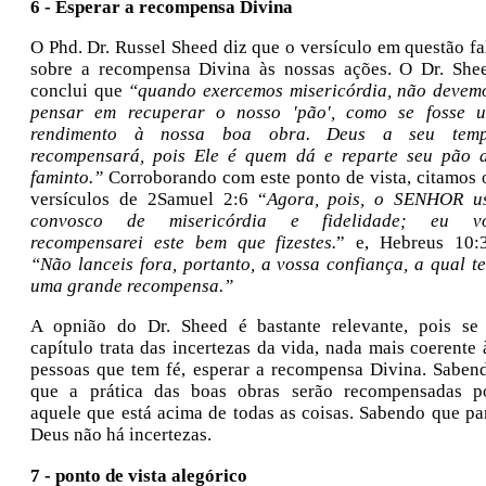
6 - Esperar a recompensa Divina
O Phd. Dr. Russel Sheed diz que o versículo em questão fa
sobre a recompensa Divina às nossas ações. O Dr. She
conclui que
“quando exercemos misericórdia, não devem
pensar em recuperar o nosso 'pão', como se fosse 
rendimento à nossa boa obra. Deus a seu tem
recompensará, pois Ele é quem dá e reparte seu pão 
faminto.”
Corroborando com este ponto de vista, citamos 
versículos de
2Samuel 2:6 “
Agora, pois, o SENHOR u
convosco de misericórdia e fidelidade; eu v
recompensarei este bem que fizestes.
” e, Hebreus 10:
“Não lanceis fora, portanto, a vossa confiança, a qual t
uma grande recompensa.”
A opnião do Dr. Sheed é bastante relevante, pois se
capítulo trata das incertezas da vida, nada mais coerente 
pessoas que tem fé, esperar a recompensa Divina. Saben
que a prática das boas obras serão recompensadas p
aquele que está acima de todas as coisas. Sabendo que pa
Deus não há incertezas.
7 - ponto de vista alegórico