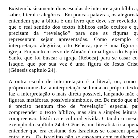
Existem basicamente duas escolas de interpretação bíblica,
saber, literal e alegórica. Em poucas palavras, os alegorist
entendem que a bíblia é um livro que deve ser revelado,
que o real sentido dos textos bíblicos estão ocultos e q
precisam da “revelação” para que as figuras q
representam sejam apresentadas. Como exemplo 
interpretação alegórica, cito Rebeca, que é uma figura 
igreja. Enquanto o servo de Abraão é uma figura do Espíri
Santo, que foi buscar a igreja (Rebeca) para se casar c
Isaque, que por sua vez é uma figura de Jesus Crist
(Gênesis capítulo 24).
A outra escola de interpretação é a literal, ou, como
próprio nome diz, a interpretação se limita ao próprio texto
faz a interpretação o mais direta possível, lançando mão 
figuras, metáforas, possíveis símbolos, etc. De modo que n
é preciso nenhum tipo de “revelação” especial pa
compreender o texto bíblico, mas sim a simples leitura
compreensão histórica e cultural vivida. Citando o mes
exemplo do capítulo 24 de Gênesis, um literalista iria apen
entender que era costume dos Israelitas se casarem apen
entre eles . Os israelitas não se casavam com mulheres 