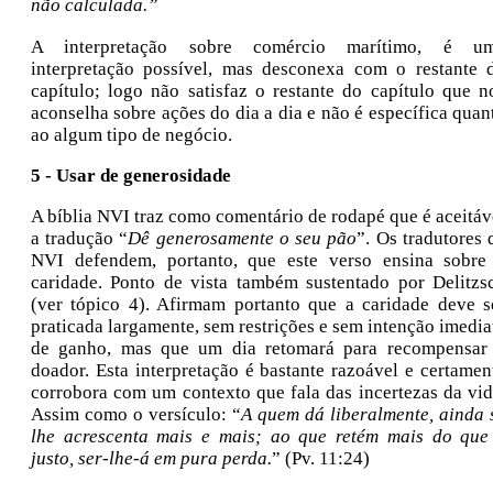
não calculada.”
A interpretação sobre comércio marítimo, é u
interpretação possível, mas desconexa com o restante 
capítulo; logo não satisfaz o restante do capítulo que n
aconselha sobre ações do dia a dia e não é específica quan
ao algum tipo de negócio.
5 - Usar de generosidade
A bíblia NVI traz como comentário de rodapé que é aceitáv
a tradução “
Dê generosamente o seu pão
”. Os tradutores 
NVI defendem, portanto, que este verso ensina sobre
caridade. Ponto de vista também sustentado por Delitzs
(ver tópico 4). Afirmam portanto que a caridade deve s
praticada largamente, sem restrições e sem intenção imedia
de ganho, mas que um dia retomará para recompensar
doador. Esta interpretação é bastante razoável e certamen
corrobora com um contexto que fala das incertezas da vid
Assim como o versículo: “
A quem dá liberalmente, ainda 
lhe acrescenta mais e mais; ao que retém mais do que
justo, ser-lhe-á em pura perda.
” (Pv. 11:24)