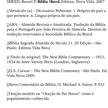
SHEED, Russel P.
Bíblia Sheed.
Editora: Nova Vida, 2007
1
Vernáculo (a) – Dicionário Priberam: 1. Próprio do país a
que pertence. 4. Língua própria de um país.
2
ARA – Almeida Revista e Atualizada. Tradução da Bíblia
para o Português por João Ferreira de Almeida. Direitos de
tradução reservados à Sociedade Bíblica do Brasil
3
Bíblia Sagrada Almeida do Século 21. 20 Edição --São
Paulo: Editora Vida Nova
4
Título do original: The New Bible Commentary -- 1953,
1954 de Inter-Varsity Press (Londres, Inglaterra)
5
D.A. Carson – The New Biblie Comentary –São Paulo. Ed.
Vida Nova 2009
6
Novo Comentário da Bíblia, O; Michael A. Eaton; P. 933
7
Oração modelo ou “Oração do Pai Nosso” como é
popularmente conhecida