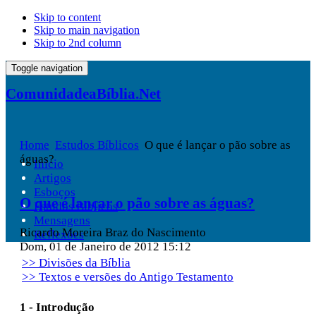
Skip to content
Skip to main navigation
Skip to 2nd column
Toggle navigation
ComunidadeaBíblia.Net
Home
Estudos Bíblicos
O que é lançar o pão sobre as
águas?
Início
Artigos
Esboços
O que é lançar o pão sobre as águas?
Estudos Bíblicos
Mensagens
Ricardo Moreira Braz do Nascimento
Reflexões
Dom, 01 de Janeiro de 2012 15:12
>> Divisões da Bíblia
>> Textos e versões do Antigo Testamento
1 - Introdução