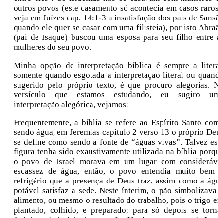
outros povos (este casamento só acontecia em casos raros
veja em Juízes cap. 14:1-3 a insatisfação dos pais de Sans
quando ele quer se casar com uma filisteia), por isto Abra
(pai de Isaque) buscou uma esposa para seu filho entre 
mulheres do seu povo.
Minha opção de interpretação bíblica é sempre a litera
somente quando esgotada a interpretação literal ou quan
sugerido pelo próprio texto, é que procuro alegorias. 
versículo que estamos estudando, eu sugiro u
interpretação alegórica, vejamos:
Frequentemente, a bíblia se refere ao Espírito Santo co
sendo água, em Jeremias capítulo 2 verso 13 o próprio De
se define como sendo a fonte de “águas vivas”. Talvez es
figura tenha sido exaustivamente utilizada na bíblia porq
o povo de Israel morava em um lugar com consideráv
escassez de água, então, o povo entendia muito bem
refrigério que a presença de Deus traz, assim como a ág
potável satisfaz a sede. Neste ínterim, o pão simbolizava
alimento, ou mesmo o resultado do trabalho, pois o trigo e
plantado, colhido, e preparado; para só depois se torn