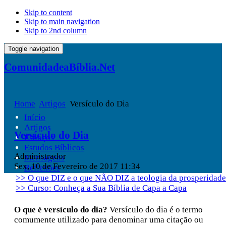
Skip to content
Skip to main navigation
Skip to 2nd column
Toggle navigation
ComunidadeaBíblia.Net
Home
Artigos
Versículo do Dia
Início
Artigos
Versículo do Dia
Esboços
Estudos Bíblicos
Administrador
Mensagens
Sex, 10 de Fevereiro de 2017 11:34
Reflexões
>> O que DIZ e o que NÃO DIZ a teologia da prosperidade
>> Curso: Conheça a Sua Bíblia de Capa a Capa
O que é versículo do dia?
Versículo do dia é o termo
comumente utilizado para denominar uma citação ou