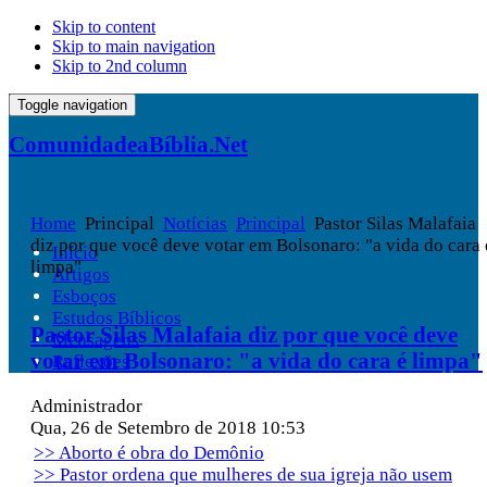
Skip to content
Skip to main navigation
Skip to 2nd column
Toggle navigation
ComunidadeaBíblia.Net
Home
Principal
Notícias
Principal
Pastor Silas Malafaia
diz por que você deve votar em Bolsonaro: "a vida do cara 
Início
limpa"
Artigos
Esboços
Estudos Bíblicos
Pastor Silas Malafaia diz por que você deve
Mensagens
votar em Bolsonaro: "a vida do cara é limpa"
Reflexões
Administrador
Qua, 26 de Setembro de 2018 10:53
>> Aborto é obra do Demônio
>> Pastor ordena que mulheres de sua igreja não usem