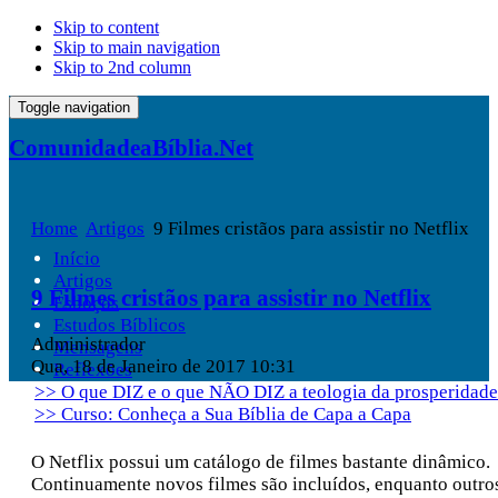
Skip to content
Skip to main navigation
Skip to 2nd column
Toggle navigation
ComunidadeaBíblia.Net
Home
Artigos
9 Filmes cristãos para assistir no Netflix
Início
Artigos
9 Filmes cristãos para assistir no Netflix
Esboços
Estudos Bíblicos
Administrador
Mensagens
Qua, 18 de Janeiro de 2017 10:31
Reflexões
>> O que DIZ e o que NÃO DIZ a teologia da prosperidade
>> Curso: Conheça a Sua Bíblia de Capa a Capa
O Netflix possui um catálogo de filmes bastante dinâmico.
Continuamente novos filmes são incluídos, enquanto outro